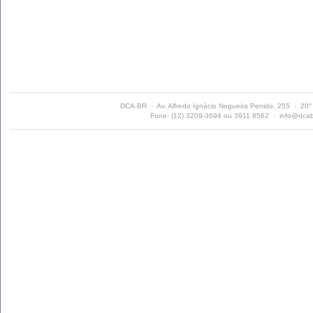
DCA-BR · Av. Alfredo Ignácio Nogueira Penido, 255 · 20
Fone: (12) 3209-3694 ou 3911 8562 ·
info@dcab