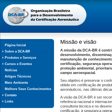
Missão e visão
Página Inicial
A missão da DCA-BR é contri
Sobre a DCA-BR
desenvolvimento, disseminaç
Produtos e Serviços
manutenção de conheciment
certificação, segurança opera
Cursos e Eventos
proteção ambiental, prioritar
Notícias
campo aeroespacial.
Artigos Técnicos
Seu objetivo é preservar o con
Meio Ambiente
obtido em certificação de produ
Melhore Seus Conhecimentos
aeronáuticos, nas últimas déca
Contato
A visão da DCA-BR é ser reco
Links
referência nacional e internaci
consultoria técnica e no desen
certificação, à segurança opera