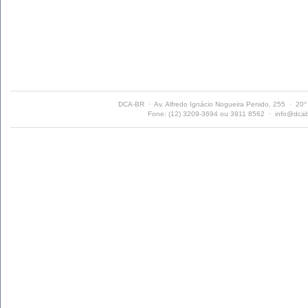
DCA-BR · Av. Alfredo Ignácio Nogueira Penido, 255 · 20
Fone: (12) 3209-3694 ou 3911 8562 ·
info@dcab