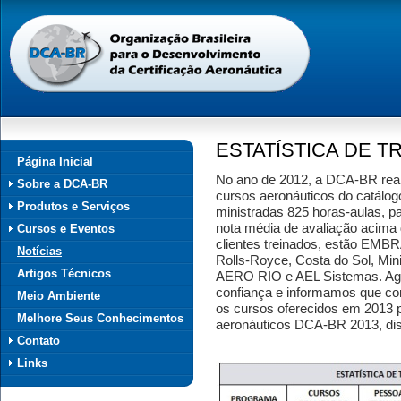
ESTATÍSTICA DE T
Página Inicial
No ano de 2012, a DCA-BR real
Sobre a DCA-BR
cursos aeronáuticos do catálo
Produtos e Serviços
ministradas 825 horas-aulas, 
nota média de avaliação acima 
Cursos e Eventos
clientes treinados, estão E
Notícias
Rolls-Royce, Costa do Sol, Min
Artigos Técnicos
AERO RIO e AEL Sistemas. Agr
confiança e informamos que co
Meio Ambiente
os cursos oferecidos em 2013 
Melhore Seus Conhecimentos
aeronáuticos DCA-BR 2013, dis
Contato
Links