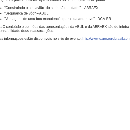
eguintes palestras serão apresentadas no sábado, dia 19 de junho:
"Construindo o seu avião: do sonho à realidade" – ABRAEX
"Segurança de vôo" – ABUL
"Vantagens de uma boa manutenção para sua aeronave" - DCA-BR
:
O conteúdo e opiniões das apresentações da ABUL e da ABRAEX são de inteira
onsabilidade dessas associações.
as informações estão disponíveis no sítio do evento:
http://www.expoaerobrasil.com