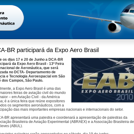
A-BR participará da Expo Aero Brasil
e os dias 17 e 20 de Junho a DCA-BR
icipará da Expo Aero Brasil - 13º Feira
rnacional de Aeronáutica, que será
izada no DCTA- Departamento de
cia e Tecnologia Aeroespacial em São
é dos Campos, São Paulo.
lmente, a Expo Aero Brasil é uma das
maiores feiras de aviação civil do mundo
maior – em Aviação Civil - da América
na; é a única feira que reúne expositores
odos os segmentos aeronáuticos, com a
icipação das mais importantes empresas nacionais e internacionais do setor.
A-BR apresentará uma palestra e coordenará a apresentação de palestras da
ciação Brasileira de Aviação Experimental (ABRAEX) e a Associação Brasileira de
aleves (ABUL).