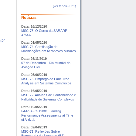
(ver todos-2021)
Notícias
Data: 16/12/2020
MSC-75: O Cerne da SAE ARP
4754A
.br
Data: 01/05/2020
MSC-74: Certificação de
Modificações em Aeronaves Militares
Data: 26/11/2019
07 de Dezembro - Dia Mundial da
Aviação Civil
Data: 05/06/2019
MSC-73: Emprego de Fault Tree
Analysis em Sistemas Complexos
Data: 16/05/2019
MSC-72: Análises de Confiabilidade e
Falibilidade de Sistemas Complexos
Data: 10/05/2019
FAA/SAFO-19001: Landing
Performance Assessments at Time
of Arrival.
Data: 02/04/2019
MSC-71: Reflexões Sobre
Engenharia de Sistemas (ES) –