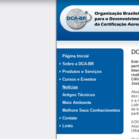
DC
Página Inicial
Entr
Sobre a DCA-BR
part
Inte
Produtos e Serviços
real
Cursos e Eventos
Ciên
Jos
Notícias
Atua
Artigos Técnicos
dez 
e a 
Meio Ambiente
Lati
de t
Melhore Seus Conhecimentos
part
Contato
A DC
Links
Asso
Ultr