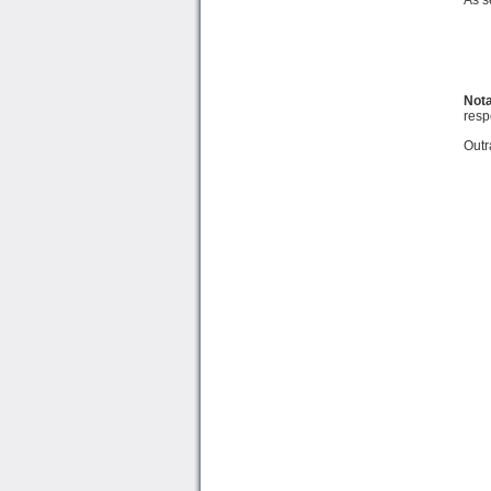
As s
Nota
resp
Outr