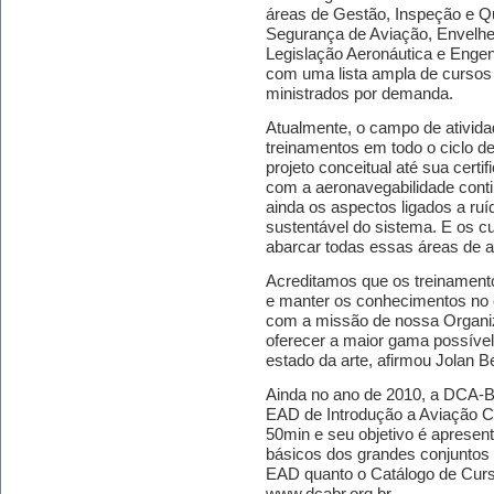
áreas de Gestão, Inspeção e 
Segurança de Aviação, Envelhe
Legislação Aeronáutica e Engen
com uma lista ampla de cursos
ministrados por demanda.
Atualmente, o campo de ativid
treinamentos em todo o ciclo d
projeto conceitual até sua certi
com a aeronavegabilidade conti
ainda os aspectos ligados a ru
sustentável do sistema. E os c
abarcar todas essas áreas de a
Acreditamos que os treinament
e manter os conhecimentos no 
com a missão de nossa Organi
oferecer a maior gama possível
estado da arte, afirmou Jolan 
Ainda no ano de 2010, a DCA-BR
EAD de Introdução a Aviação Ci
50min e seu objetivo é apresen
básicos dos grandes conjuntos
EAD quanto o Catálogo de Curs
www.dcabr.org.br.