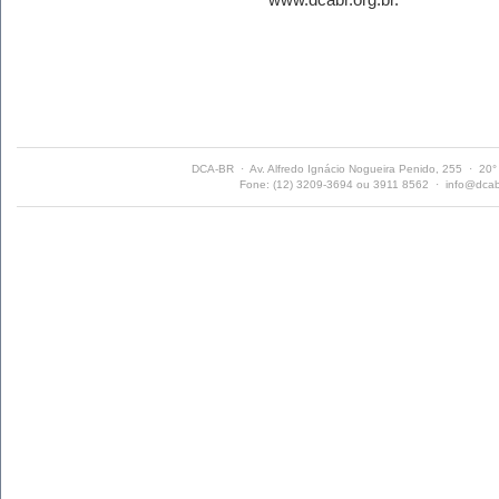
DCA-BR · Av. Alfredo Ignácio Nogueira Penido, 255 · 20
Fone: (12) 3209-3694 ou 3911 8562 ·
info@dcab