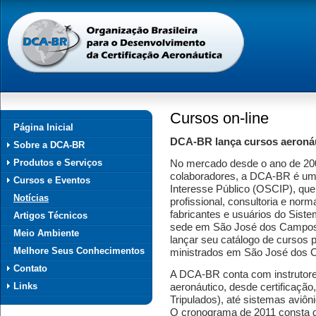
Cursos on-line
Página Inicial
DCA-BR lança cursos aeronáu
Sobre a DCA-BR
Produtos e Serviços
No mercado desde o ano de 20
colaboradores, a DCA-BR é uma
Cursos e Eventos
Interesse Público (OSCIP), que
Notícias
profissional, consultoria e norm
fabricantes e usuários do Siste
Artigos Técnicos
sede em São José dos Campos, 
Meio Ambiente
lançar seu catálogo de cursos 
Melhore Seus Conhecimentos
ministrados em São José dos 
Contato
A DCA-BR conta com instrutore
Links
aeronáutico, desde certificaçã
Tripulados), até sistemas aviôn
O cronograma de 2011 consta de